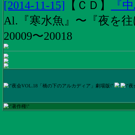
[2014-11-15]
【
ＣＤ
】
『中
Al.『寒水魚』〜『夜を往
20009〜20018