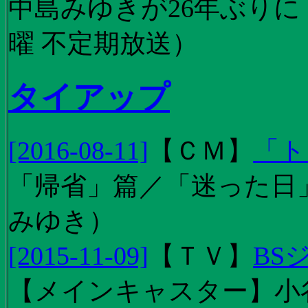
中島みゆきが26年ぶり
曜 不定期放送）
タイアップ
[2016-08-11]
【
ＣＭ
】
「ト
「帰省」篇／「迷った日」篇
みゆき）
[2015-11-09]
【
ＴＶ
】
BS
【メインキャスター】小