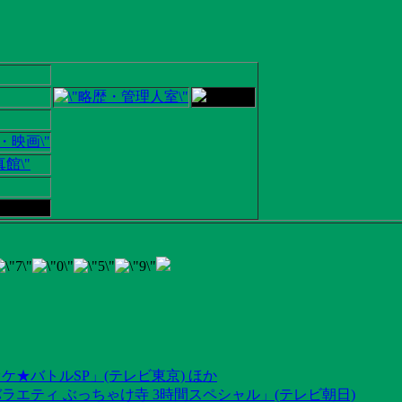
ケ★バトルSP」(テレビ東京) ほか
ラエティ ぶっちゃけ寺 3時間スペシャル」(テレビ朝日)