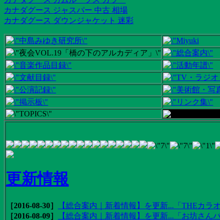
カナダグース ジャスパー 中古 相場
カナダグース ダウンジャケット 迷彩
更新情報
［2016-08-30］
【総合案内｜新着情報】を更新...「THEカラオ
［2016-08-09］
【総合案内｜新着情報】を更新...「お坊さんバ