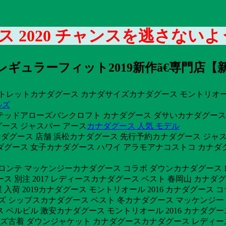
 2020 チャンスを逃さないよ
ギュラーフィット2019新作ã€専門店【
ウトレットカナダグース カナダサイズカナダグース モントリオール 
ルズ
イテッドアローズバンクロフト カナダグース ダサいカナダグース 
ース ジャスパー アース
カナダグース 人気 モデル
 カナダグース 店舗 浜松カナダグース 先行予約カナダグース ジ
グース 女子カナダグース ハワイ アラモアナコストコ カナダグ
 ブロンテ マッケンジーカナダグース コラボ ダウンカナダグース
ース 別注 2017 レディースカナダグース ベスト 春岡山 カ
荷 2019カナダグース モントリオール 2016 カナダグース コ
キッズ シップスカナダグース ベスト 冬カナダグース マッケンジ
ース ベルビル 激安カナダグース モントリオール 2016 カナダ
ンズ古着 ダウンジャケット カナダグースカナダグース レディース