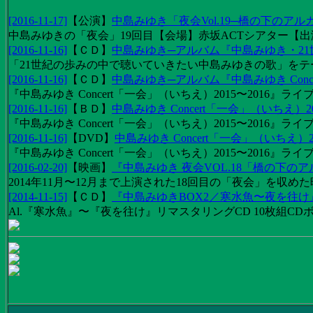
[2016-11-17]
【
公演
】
中島みゆき「夜会Vol.19─橋の下のアル
中島みゆきの「夜会」19回目【会場】赤坂ACTシアター【出演
[2016-11-16]
【
ＣＤ
】
中島みゆき─アルバム『中島みゆき・2
「21世紀の歩みの中で聴いていきたい中島みゆきの歌」をテーマに1
[2016-11-16]
【
ＣＤ
】
中島みゆき─アルバム『中島みゆき Concert
『中島みゆき Concert「一会」（いちえ）2015〜2016』ライブ
[2016-11-16]
【
ＢＤ
】
中島みゆき Concert「一会」（いちえ）20
『中島みゆき Concert「一会」（いちえ）2015〜2016』ライブ映
[2016-11-16]
【
DVD
】
中島みゆき Concert「一会」（いちえ）2
『中島みゆき Concert「一会」（いちえ）2015〜2016』ライブ
[2016-02-20]
【
映画
】
『中島みゆき 夜会VOL.18「橋の下の
2014年11月〜12月まで上演された18回目の「夜会」を収
[2014-11-15]
【
ＣＤ
】
『中島みゆきBOX2／寒水魚〜夜を往
Al.『寒水魚』〜『夜を往け』リマスタリングCD 10枚組CDボック