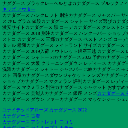
ナダグース ブラックレーベルとはカナダグース ブルックフィー
キッズ アウター
カナダグース バンクロフト 別注カナダグース ジャスパー サ
ス ホログラム 値段カナダグース シャトー サイズ選びカナダグ
激安サイトカナダグース 黒 コーデカナダグース クレストン 
カナダグース 2018 別注カナダグース バンクーバー ショップ
ストコ カナダグース 三郷カナダグース ベスト メンズ コー
タデル 種類カナダグース メイトランド サイズカナダグース 
カナダグース 2019入荷 アウトレット銀座三越 カナダグー
カナダグース シャトー xlカナダグース 2022 予約カナダ
カナダグース 大阪 クリーニングダウン レディース カナダグ
洗濯カナダグース シャトー ジャスパー 比較カナダグース モント
スト 画像カナダグースダウンジャケット メンズカナダグース 
ショップカナダグース マクミラン 評判カナダグース レディー
ダグース マクミラン 別注カナダグース ジャケット おすすめカ
カナダグース 芸能人カナダグース 銀座 メンズ
カナダグース 
カナダグース ダウン ファーカナダグース マッケンジー シェ
ユナイテッドアローズ カナダグース 2022
カナダグース 古着
カナダグース アウトレット 口コミ
カナダグース カムループス カラー