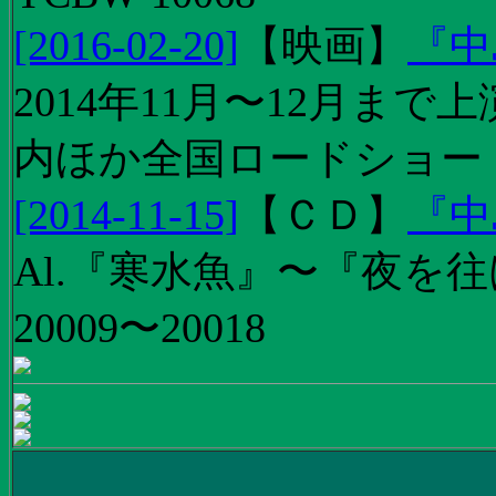
[2016-02-20]
【
映画
】
『中
2014年11月〜12月ま
内ほか全国ロードショー
[2014-11-15]
【
ＣＤ
】
『中
Al.『寒水魚』〜『夜を往
20009〜20018