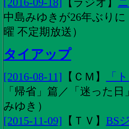
[2016-09-18]
【
ラジオ
】
ニ
中島みゆきが26年ぶり
曜 不定期放送）
タイアップ
[2016-08-11]
【
ＣＭ
】
「ト
「帰省」篇／「迷った日」篇
みゆき）
[2015-11-09]
【
ＴＶ
】
BS