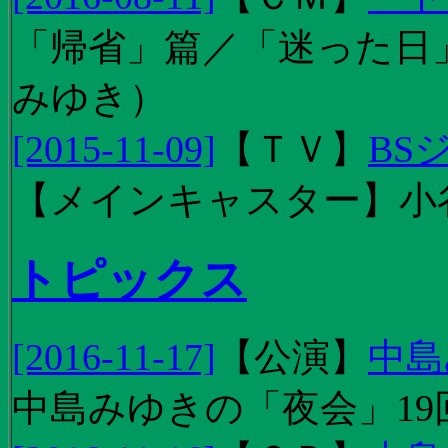
「帰省」篇／「迷った日」篇
みゆき）
[2015-11-09]
【
ＴＶ
】
BS
【メインキャスター】小
トピックス
[2016-11-17]
【
公演
】
中島
中島みゆきの「夜会」19