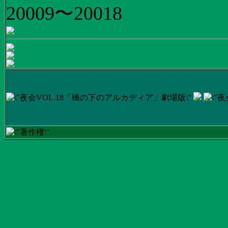
20009〜20018