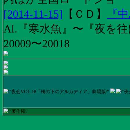
[2014-11-15]
【
ＣＤ
】
『中
Al.『寒水魚』〜『夜を往
20009〜20018