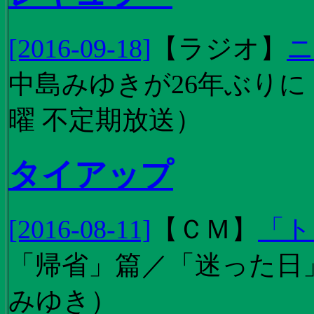
[2016-09-18]
【
ラジオ
】
ニ
中島みゆきが26年ぶり
曜 不定期放送）
タイアップ
[2016-08-11]
【
ＣＭ
】
「ト
「帰省」篇／「迷った日」篇
みゆき）