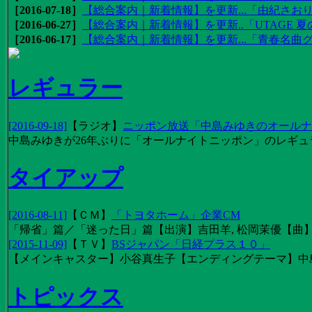
［2016-07-18］
【総合案内｜新着情報】を更新...「由紀さおりの
［2016-06-27］
【総合案内｜新着情報】を更新..「UTAGE 夏の
［2016-06-17］
【総合案内｜新着情報】を更新...「青春名曲
レギュラー
[2016-09-18]
【
ラジオ
】
ニッポン放送「中島みゆきのオールナイ
中島みゆきが26年ぶりに「オールナイトニッポン」のレギュ
タイアップ
[2016-08-11]
【
ＣＭ
】
「トヨタホーム」企業CM
「帰省」篇／「迷った日」篇【出演】吉田羊, 松岡茉優【曲】EX
[2015-11-09]
【
ＴＶ
】
BSジャパン「日経プラス１０」
【メインキャスター】小谷真生子【エンディングテーマ】中
トピックス