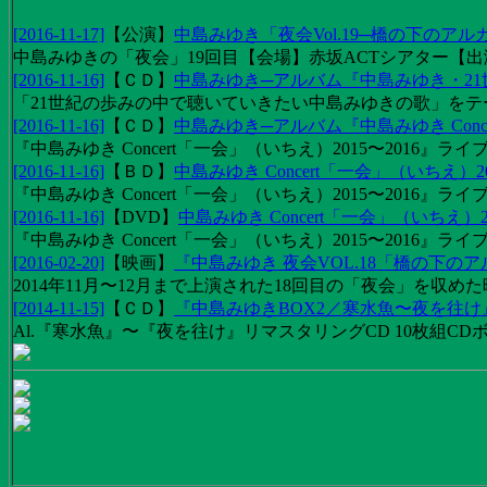
[2016-11-17]
【
公演
】
中島みゆき「夜会Vol.19─橋の下のアル
中島みゆきの「夜会」19回目【会場】赤坂ACTシアター【出演
[2016-11-16]
【
ＣＤ
】
中島みゆき─アルバム『中島みゆき・2
「21世紀の歩みの中で聴いていきたい中島みゆきの歌」をテーマに1
[2016-11-16]
【
ＣＤ
】
中島みゆき─アルバム『中島みゆき Concert
『中島みゆき Concert「一会」（いちえ）2015〜2016』ライブ
[2016-11-16]
【
ＢＤ
】
中島みゆき Concert「一会」（いちえ）20
『中島みゆき Concert「一会」（いちえ）2015〜2016』ライブ映
[2016-11-16]
【
DVD
】
中島みゆき Concert「一会」（いちえ）2
『中島みゆき Concert「一会」（いちえ）2015〜2016』ライブ
[2016-02-20]
【
映画
】
『中島みゆき 夜会VOL.18「橋の下の
2014年11月〜12月まで上演された18回目の「夜会」を収
[2014-11-15]
【
ＣＤ
】
『中島みゆきBOX2／寒水魚〜夜を往
Al.『寒水魚』〜『夜を往け』リマスタリングCD 10枚組CDボック