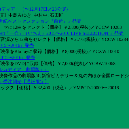
カディア」（〜12月17日／23公演）
】中島みゆき, 中村中, 石田匠
1世紀ベストセレクション『前途』』発売
2曲をセレクト【価格】￥2,800(税抜)／YCCW-10283
「一会」（いちえ）2015〜2016-LIVE SELECTION-』発売
音源から12曲をセレクト【価格】￥2,778(税抜)／YCCW-10284
15〜2016』発売
像をBlu-rayに収録【価格】￥8,000(税抜)／YCXW-10010
015〜2016』発売
映像をDVDに収録【価格】￥7,000(税抜)／YCBW-10068
アルカディア」劇場版」』
めた映像作品の劇場版ã€‚新宿ピカデリー＆丸の内ほか全国ロード
け』受注開始【通販限定】
ス【価格】￥32,400（税込）／YMPCD-20009〜20018