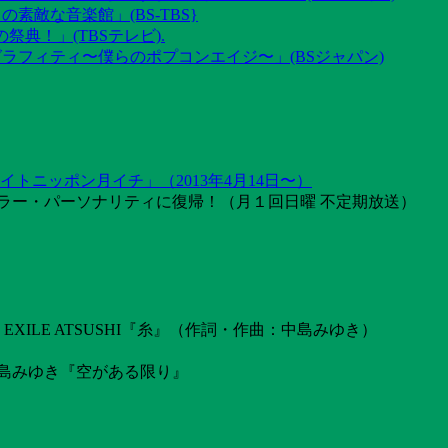
素敵な音楽館」(BS-TBS}
祭典！」(TBSテレビ).
グラフィティ〜僕らのポプコンエイジ〜」(BSジャパン)
トニッポン月イチ」（2013年4月14日〜）
ラー・パーソナリティに復帰！（月１回日曜 不定期放送）
ILE ATSUSHI『糸』（作詞・作曲：中島みゆき）
島みゆき『空がある限り』