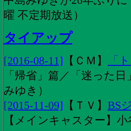
曜 不定期放送）
タイアップ
[2016-08-11]
【
ＣＭ
】
「ト
「帰省」篇／「迷った日」篇
みゆき）
[2015-11-09]
【
ＴＶ
】
BS
【メインキャスター】小