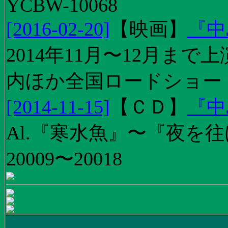
YCBW-10068
[2016-02-20]
【
映画
】
『中
2014年11月〜12月ま
内ほか全国ロードショー
[2014-11-15]
【
ＣＤ
】
『中
Al.『寒水魚』〜『夜を往
20009〜20018