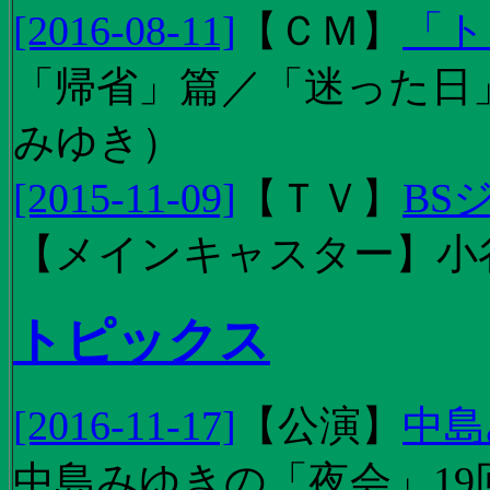
[2016-08-11]
【
ＣＭ
】
「ト
「帰省」篇／「迷った日」篇
みゆき）
[2015-11-09]
【
ＴＶ
】
BS
【メインキャスター】小
トピックス
[2016-11-17]
【
公演
】
中島
中島みゆきの「夜会」19