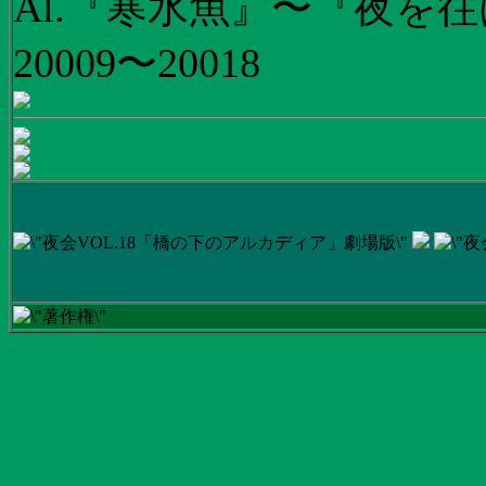
Al.『寒水魚』〜『夜を往
20009〜20018