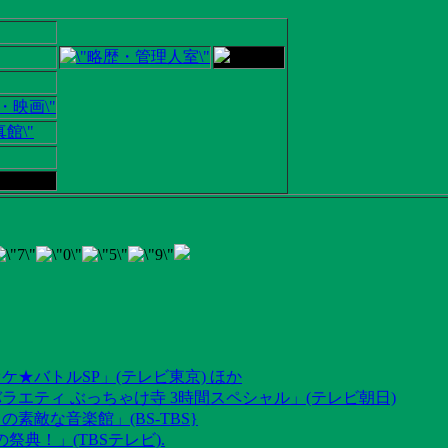
ケ★バトルSP」(テレビ東京) ほか
ラエティ ぶっちゃけ寺 3時間スペシャル」(テレビ朝日)
素敵な音楽館」(BS-TBS}
祭典！」(TBSテレビ).