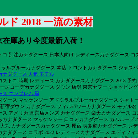
 2018 一流の素材
京在庫あり今度最新入荷！
トコ 別注カナダグース 日本人向け レディースカナダグース コ
ラルブルーカナダグース 本店 トロントカナダグース ジャスパ
カナダグース 人気 モデル
コストコ 時期 レディース カナダグースカナダグース 2018 
スコーデカナダグース ダウン 店舗 東京ヤフー ショッピング
ス エンブレム 黒
ダグース マッケンジー アドミラルブルーカナダグース シャトー
舗 新宿ダウン カナダグース フィルパワーカナダグース モデル名
グース アメリカ 直営店メンズ カナダグース 楽天カナダグース 
らカナダグース マッケンジー 口コミカナダグース カムループス 
 大丸 カナダグースカナダグース 原宿 表参道カナダグース レ
ナダグース コラボ 2022 レディースカナダグース エディフィス