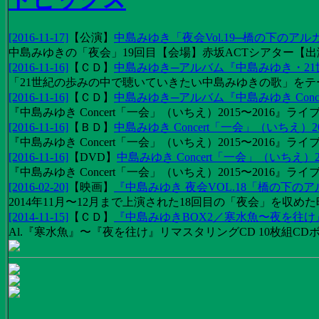
[2016-11-17]
【
公演
】
中島みゆき「夜会Vol.19─橋の下のアル
中島みゆきの「夜会」19回目【会場】赤坂ACTシアター【出演
[2016-11-16]
【
ＣＤ
】
中島みゆき─アルバム『中島みゆき・2
「21世紀の歩みの中で聴いていきたい中島みゆきの歌」をテーマに1
[2016-11-16]
【
ＣＤ
】
中島みゆき─アルバム『中島みゆき Concert
『中島みゆき Concert「一会」（いちえ）2015〜2016』ライブ
[2016-11-16]
【
ＢＤ
】
中島みゆき Concert「一会」（いちえ）20
『中島みゆき Concert「一会」（いちえ）2015〜2016』ライブ映
[2016-11-16]
【
DVD
】
中島みゆき Concert「一会」（いちえ）2
『中島みゆき Concert「一会」（いちえ）2015〜2016』ライブ
[2016-02-20]
【
映画
】
『中島みゆき 夜会VOL.18「橋の下の
2014年11月〜12月まで上演された18回目の「夜会」を収
[2014-11-15]
【
ＣＤ
】
『中島みゆきBOX2／寒水魚〜夜を往
Al.『寒水魚』〜『夜を往け』リマスタリングCD 10枚組CDボック