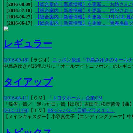
［2016-08-09］
【総合案内｜新着情報】を更新...「お坊さんバ
［2016-07-18］
【総合案内｜新着情報】を更新...「由紀さおりの
［2016-06-27］
【総合案内｜新着情報】を更新..「UTAGE 夏の
［2016-06-17］
【総合案内｜新着情報】を更新...「青春名曲
レギュラー
[2016-09-18]
【
ラジオ
】
ニッポン放送「中島みゆきのオールナイ
中島みゆきが26年ぶりに「オールナイトニッポン」のレギュ
タイアップ
[2016-08-11]
【
ＣＭ
】
「トヨタホーム」企業CM
「帰省」篇／「迷った日」篇【出演】吉田羊, 松岡茉優【曲】EX
[2015-11-09]
【
ＴＶ
】
BSジャパン「日経プラス１０」
【メインキャスター】小谷真生子【エンディングテーマ】中
トピックス