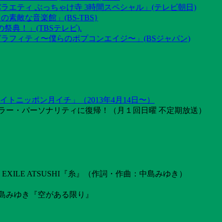
ラエティ ぶっちゃけ寺 3時間スペシャル」(テレビ朝日)
素敵な音楽館」(BS-TBS}
祭典！」(TBSテレビ).
グラフィティ〜僕らのポプコンエイジ〜」(BSジャパン)
トニッポン月イチ」（2013年4月14日〜）
ラー・パーソナリティに復帰！（月１回日曜 不定期放送）
ILE ATSUSHI『糸』（作詞・作曲：中島みゆき）
島みゆき『空がある限り』