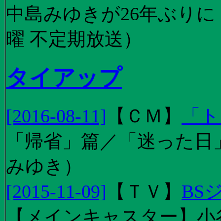
中島みゆきが26年ぶり
曜 不定期放送）
タイアップ
[2016-08-11]
【
ＣＭ
】
「ト
「帰省」篇／「迷った日」篇
みゆき）
[2015-11-09]
【
ＴＶ
】
BS
【メインキャスター】小