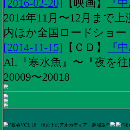
[2016-02-20]
【
映画
】
『中
2014年11月〜12月ま
内ほか全国ロードショー
[2014-11-15]
【
ＣＤ
】
『中
Al.『寒水魚』〜『夜を往
20009〜20018