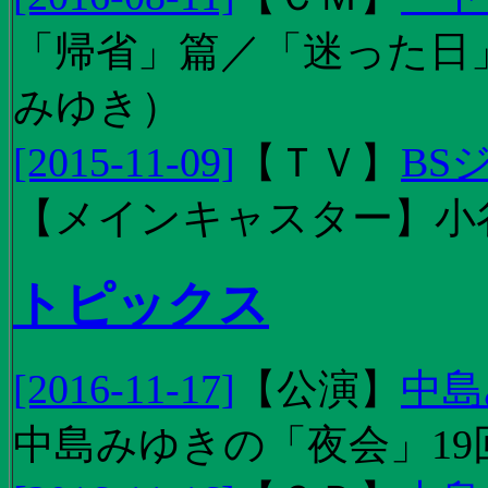
「帰省」篇／「迷った日」篇
みゆき）
[2015-11-09]
【
ＴＶ
】
BS
【メインキャスター】小
トピックス
[2016-11-17]
【
公演
】
中島
中島みゆきの「夜会」19