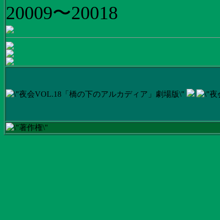
20009〜20018